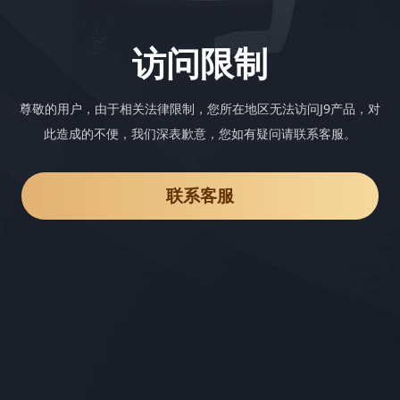
访问限制
尊敬的用户，由于相关法律限制，您所在地区无法访问J9产品，对
此造成的不便，我们深表歉意，您如有疑问请联系客服。
联系客服